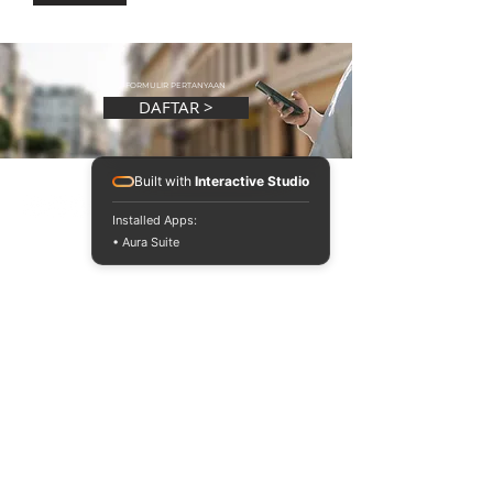
FORMULIR PERTANYAAN
DAFTAR >
Built with
Interactive Studio
Installed Apps:
• Aura Suite
RAFFLES
JAKARTA
INTERNATIONAL
DESIGN &
BUSINESS
SCHOOL
RAFFLES JAKARTA