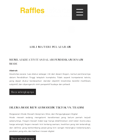
AHLI MATERI PELAJARAN
MENILAI KREATIVITAS DALAM PENDIDIKAN DESAIN
MODE
Abstrak
Kreativitas secara luas diakui sebagai inti dari desain fesyen, namun penilaiannya
dalam Pendidikan Tinggi tetaplah kompleks. Tidak seperti kompetensi teknis,
yang dapat diukur berdasarkan standar objektif, kreativitas bersifat multifaset,
subjektif, dan dipengaruhi oleh perspektif budaya dan pribadi.
Baca selengkapnya
DILEMA MODE MEWAH MODERN: TIKTOK VS. TRADISI
Pergeseran Mode Mewah: Kerajinan, Nilai, dan Pengungkapan Digital
Mode mewah sedang mengalami transformasi yang belum pernah terjadi
sebelumnya. Fesyen mewah tidak lagi hanya didefinisikan oleh label ikonis atau
harga selangit; fesyen mewah kini tentang warisan, keahlian yang tak tertandingi,
dan definisi yang berkembang pesat yang kini sangat merangkul keberlanjutan,
produksi yang etis, dan bahkan inovasi digital.
Baca selengkapnya